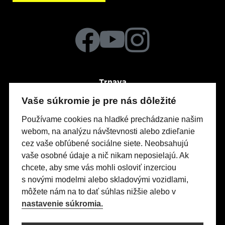
Trnava
Po-Pia
So
8:30 – 17:00
Dočasne – zatvorené
Vaše súkromie je pre nás dôležité
Nitrianska 24
Používame cookies na hladké prechádzanie našim
webom, na analýzu návštevnosti alebo zdieľanie
cez vaše obľúbené sociálne siete. Neobsahujú
Modely Opel
vaše osobné údaje a nič nikam neposielajú. Ak
Titulná stránka
chcete, aby sme vás mohli osloviť inzerciou
s novými modelmi alebo skladovými vozidlami,
Skladové vozidlá
môžete nám na to dať súhlas nižšie alebo v
Servis & Príslušenstvo
nastavenie súkromia.
Kontakty
Nastavení cookies