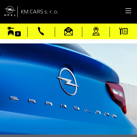

KM CARS s. r. o.
0