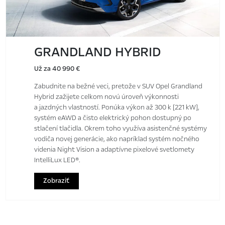
GRANDLAND HYBRID
Už za 40 990 €
Zabudnite na bežné veci, pretože v SUV Opel Grandland
Hybrid zažijete celkom novú úroveň výkonnosti
a jazdných vlastností. Ponúka výkon až 300 k [221 kW],
systém eAWD a čisto elektrický pohon dostupný po
stlačení tlačidla. Okrem toho využíva asistenčné systémy
vodiča novej generácie, ako napríklad systém nočného
videnia Night Vision a adaptívne pixelové svetlomety
IntelliLux LED®.
Zobraziť