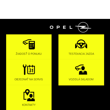

ŽIADOSŤ O PONUKU
TESTOVACIA JAZDA
OBJEDNAŤ NA SERVIS
VOZIDLÁ SKLADOM
KONTAKTY