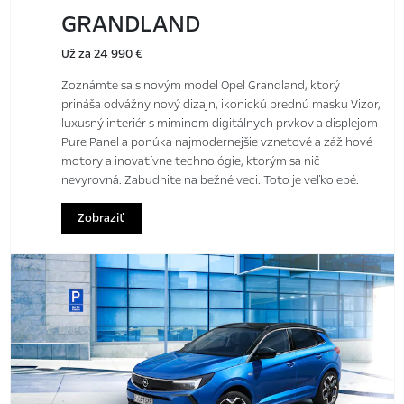
GRANDLAND
Už za 24 990 €
Zoznámte sa s novým model Opel Grandland, ktorý
prináša odvážny nový dizajn, ikonickú prednú masku Vizor,
luxusný interiér s miminom digitálnych prvkov a displejom
Pure Panel a ponúka najmodernejšie vznetové a zážihové
motory a inovatívne technológie, ktorým sa nič
nevyrovná. Zabudnite na bežné veci. Toto je veľkolepé.
Zobraziť