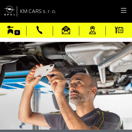

KM CARS s. r. o.
0