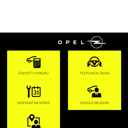

ŽIADOSŤ O PONUKU
TESTOVACIA JAZDA
OBJEDNAŤ NA SERVIS
VOZIDLÁ SKLADOM