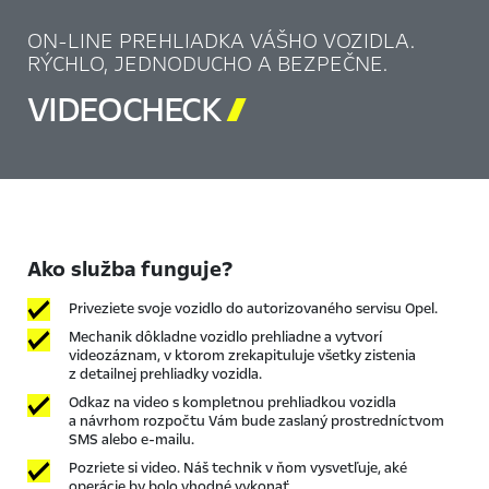
ON-LINE PREHLIADKA VÁŠHO VOZIDLA.
RÝCHLO, JEDNODUCHO A BEZPEČNE.
VIDEOCHECK

Ako služba funguje?
Priveziete svoje vozidlo do autorizovaného servisu Opel.
Mechanik dôkladne vozidlo prehliadne a vytvorí
videozáznam, v ktorom zrekapituluje všetky zistenia
z detailnej prehliadky vozidla.
Odkaz na video s kompletnou prehliadkou vozidla
a návrhom rozpočtu Vám bude zaslaný prostredníctvom
SMS alebo e-mailu.
Pozriete si video. Náš technik v ňom vysvetľuje, aké
operácie by bolo vhodné vykonať.