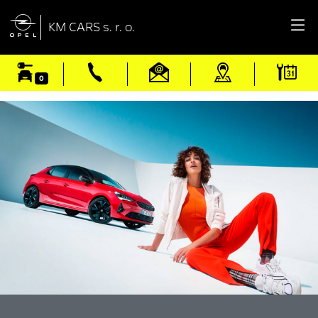

KM CARS s. r. o.
0