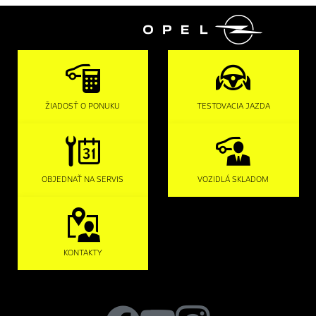

ŽIADOSŤ O PONUKU
TESTOVACIA JAZDA
OBJEDNAŤ NA SERVIS
VOZIDLÁ SKLADOM
KONTAKTY