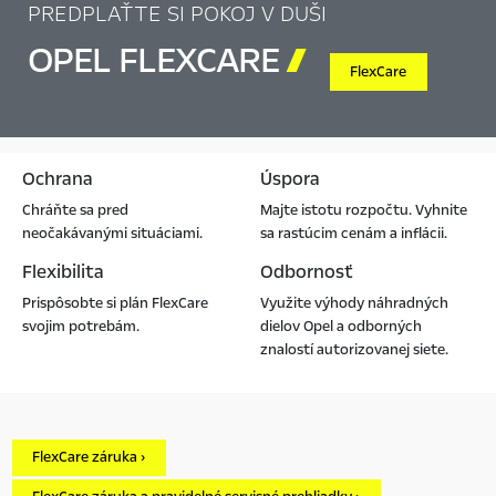
PREDPLAŤTE SI POKOJ V DUŠI
OPEL FLEXCARE

FlexCare
Ochrana
Úspora
Chráňte sa pred
Majte istotu rozpočtu. Vyhnite
neočakávanými situáciami.
sa rastúcim cenám a inflácii.
Flexibilita
Odbornosť
Prispôsobte si plán FlexCare
Využite výhody náhradných
svojim potrebám.
dielov Opel a odborných
znalostí autorizovanej siete.
FlexCare záruka ›