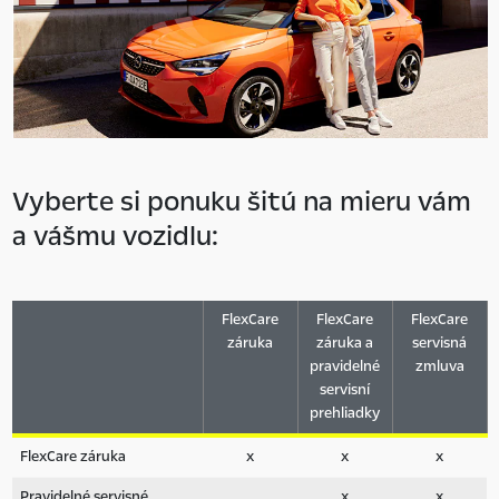
Vyberte si ponuku šitú na mieru vám
a vášmu vozidlu:
FlexCare
FlexCare
FlexCare
záruka
záruka a
servisná
pravidelné
zmluva
servisní
prehliadky
FlexCare záruka
x
x
x
Pravidelné servisné
x
x