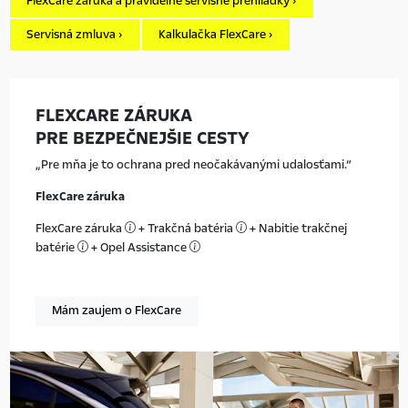
FlexCare záruka a pravidelné servisné prehliadky ›
Servisná zmluva ›
Kalkulačka FlexCare ›
FLEXCARE ZÁRUKA
PRE BEZPEČNEJŠIE CESTY
Pre mňa je to ochrana pred neočakávanými udalosťami.
FlexCare záruka
FlexCare záruka
+ Trakčná batéria
+ Nabitie trakčnej
batérie
+ Opel Assistance
Mám zaujem o FlexCare