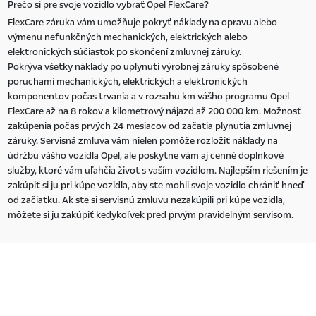
Prečo si pre svoje vozidlo vybrať Opel FlexCare?
FlexCare záruka vám umožňuje pokryť náklady na opravu alebo
výmenu nefunkčných mechanických, elektrických alebo
elektronických súčiastok po skončení zmluvnej záruky.
Pokrýva všetky náklady po uplynutí výrobnej záruky spôsobené
poruchami mechanických, elektrických a elektronických
komponentov počas trvania a v rozsahu km vášho programu Opel
FlexCare až na 8 rokov a kilometrový nájazd až 200 000 km. Možnosť
zakúpenia počas prvých 24 mesiacov od začatia plynutia zmluvnej
záruky. Servisná zmluva vám nielen pomôže rozložiť náklady na
údržbu vášho vozidla Opel, ale poskytne vám aj cenné doplnkové
služby, ktoré vám uľahčia život s vaším vozidlom. Najlepším riešením je
zakúpiť si ju pri kúpe vozidla, aby ste mohli svoje vozidlo chrániť hneď
od začiatku. Ak ste si servisnú zmluvu nezakúpili pri kúpe vozidla,
môžete si ju zakúpiť kedykoľvek pred prvým pravidelným servisom.