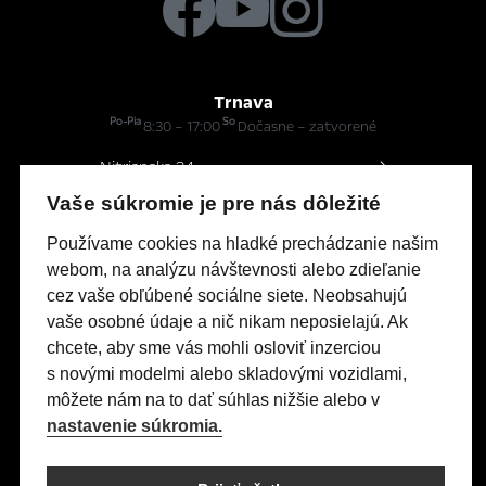
Trnava
Po-Pia
So
8:30 – 17:00
Dočasne – zatvorené
Nitrianska 24
Vaše súkromie je pre nás dôležité
Modely Opel
Používame cookies na hladké prechádzanie našim
webom, na analýzu návštevnosti alebo zdieľanie
Titulná stránka
cez vaše obľúbené sociálne siete. Neobsahujú
Skladové vozidlá
vaše osobné údaje a nič nikam neposielajú. Ak
Servis & Príslušenstvo
chcete, aby sme vás mohli osloviť inzerciou
s novými modelmi alebo skladovými vozidlami,
Kontakty
môžete nám na to dať súhlas nižšie alebo v
Nastavení cookies
nastavenie súkromia.
Realizácia 2025
Comin.cz, s.r.o.
&
lead management GROWITO