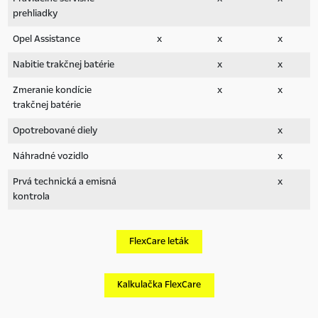
prehliadky
Opel Assistance
x
x
x
Nabitie trakčnej batérie
x
x
Zmeranie kondície
x
x
trakčnej batérie
Opotrebované diely
x
Náhradné vozidlo
x
Prvá technická a emisná
x
kontrola
FlexCare leták
Kalkulačka FlexCare