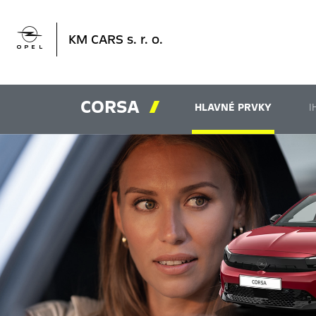

KM CARS s. r. o.
CORSA

HLAVNÉ PRVKY
I