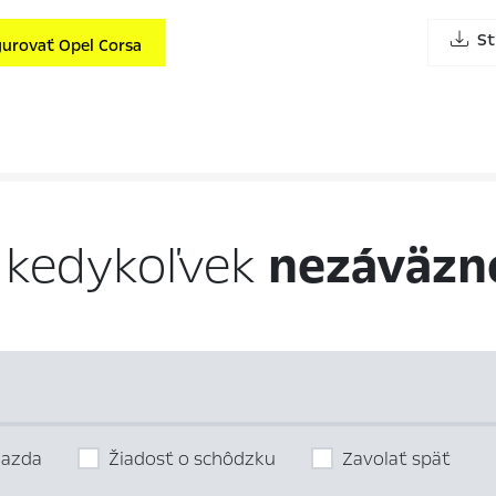
St
urovať Opel Corsa
 kedykoľvek
nezáväzn
jazda
Žiadosť o schôdzku
Zavolať späť