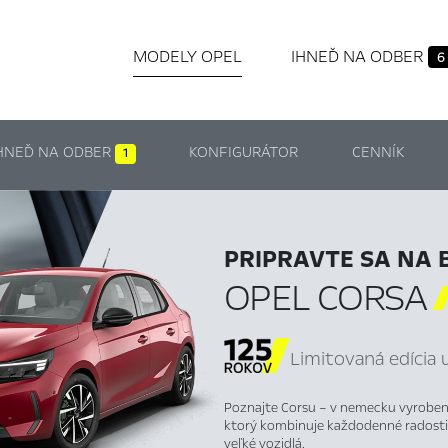
MODELY OPEL
IHNEĎ NA ODBER
6
HNEĎ NA ODBER
KONFIGURÁTOR
CENNÍK
1
PRIPRAVTE SA NA 
OPEL CORSA
Limitovaná edícia 
Poznajte Corsu – v nemecku vyroben
ktorý kombinuje každodenné radosti 
veľké vozidlá.