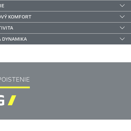
IE
OVÝ KOMFORT
IVITA
Á DYNAMIKA
POISTENIE
G
