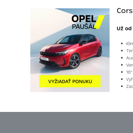
Cors
Už od
Kli
Te
Aud
Var
16"
Vyh
Zad