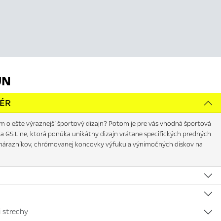
JN
IÉR
m o ešte výraznejší športový dizajn? Potom je pre vás vhodná športová
ia GS Line, ktorá ponúka unikátny dizajn vrátane specifických predných
nárazníkov, chrómovanej koncovky výfuku a výnimočných diskov na
 strechy