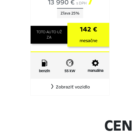
13 990 €

s DPH
Zľava 25%
142 €
TOTO AUTO UŽ
ZA
mesačne
manuálna
benzín
55 kW
Zobraziť vozidlo
CEN