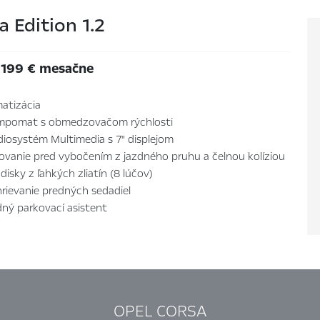
a Edition 1.2
 199 € mesačne
matizácia
mpomat s obmedzovačom rýchlosti
iosystém Multimedia s 7" displejom
ovanie pred vybočením z jazdného pruhu a čelnou kolíziou
 disky z ľahkých zliatín (8 lúčov)
rievanie predných sedadiel
ný parkovací asistent
OPEL CORSA