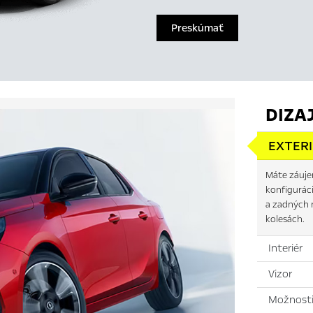
Preskúmať
DIZA
EXTER
Máte záuje
konfigurác
a zadných 
kolesách.
Interiér
Vizor
Možnosti